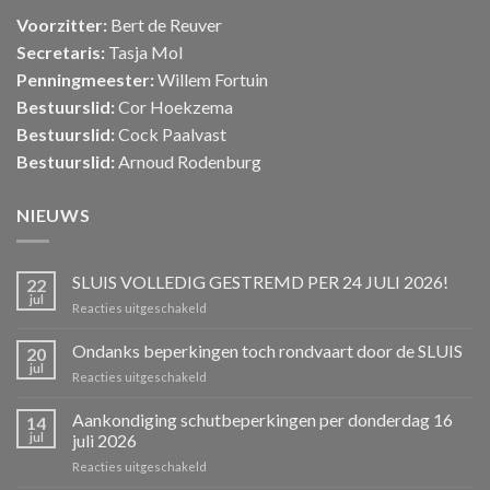
Voorzitter:
Bert de Reuver
Secretaris:
Tasja Mol
Penningmeester:
Willem Fortuin
Bestuurslid:
Cor Hoekzema
Bestuurslid:
Cock Paalvast
Bestuurslid:
Arnoud Rodenburg
NIEUWS
SLUIS VOLLEDIG GESTREMD PER 24 JULI 2026!
22
jul
voor
Reacties uitgeschakeld
SLUIS
VOLLEDIG
Ondanks beperkingen toch rondvaart door de SLUIS
20
GESTREMD
jul
voor
Reacties uitgeschakeld
PER
Ondanks
24
beperkingen
Aankondiging schutbeperkingen per donderdag 16
JULI
14
toch
jul
juli 2026
2026!
rondvaart
voor
Reacties uitgeschakeld
door
Aankondiging
de