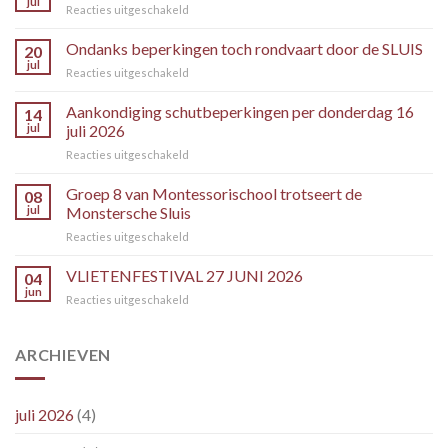
jul
voor
Reacties uitgeschakeld
SLUIS
VOLLEDIG
Ondanks beperkingen toch rondvaart door de SLUIS
20
GESTREMD
jul
voor
Reacties uitgeschakeld
PER
Ondanks
24
beperkingen
Aankondiging schutbeperkingen per donderdag 16
JULI
14
toch
jul
juli 2026
2026!
rondvaart
voor
Reacties uitgeschakeld
door
Aankondiging
de
schutbeperkingen
Groep 8 van Montessorischool trotseert de
SLUIS
08
per
jul
Monstersche Sluis
donderdag
voor
Reacties uitgeschakeld
16
Groep
juli
8
VLIETENFESTIVAL 27 JUNI 2026
2026
04
van
jun
voor
Reacties uitgeschakeld
Montessorischool
VLIETENFESTIVAL
trotseert
27
de
JUNI
ARCHIEVEN
Monstersche
2026
Sluis
juli 2026
(4)