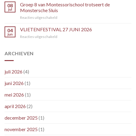
schutbeperkingen
Groep 8 van Montessorischool trotseert de
SLUIS
08
per
jul
Monstersche Sluis
donderdag
voor
Reacties uitgeschakeld
16
Groep
juli
8
VLIETENFESTIVAL 27 JUNI 2026
2026
04
van
jun
voor
Reacties uitgeschakeld
Montessorischool
VLIETENFESTIVAL
trotseert
27
de
JUNI
ARCHIEVEN
Monstersche
2026
Sluis
juli 2026
(4)
juni 2026
(1)
mei 2026
(1)
april 2026
(2)
december 2025
(1)
november 2025
(1)