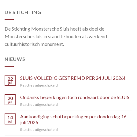
DE STICHTING
De Stichting Monstersche Sluis heeft als doel de
Monstersche sluis in stand te houden als werkend
cultuurhistorisch monument.
NIEUWS
SLUIS VOLLEDIG GESTREMD PER 24 JULI 2026!
22
jul
voor
Reacties uitgeschakeld
SLUIS
VOLLEDIG
Ondanks beperkingen toch rondvaart door de SLUIS
20
GESTREMD
jul
voor
Reacties uitgeschakeld
PER
Ondanks
24
beperkingen
Aankondiging schutbeperkingen per donderdag 16
JULI
14
toch
jul
juli 2026
2026!
rondvaart
voor
Reacties uitgeschakeld
door
Aankondiging
de