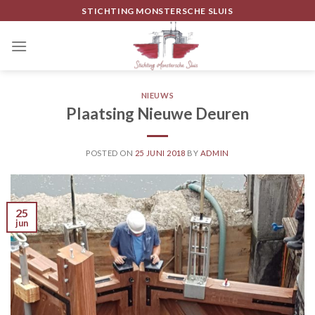
Skip
STICHTING MONSTERSCHE SLUIS
to
content
NIEUWS
Plaatsing Nieuwe Deuren
POSTED ON
25 JUNI 2018
BY
ADMIN
25
jun