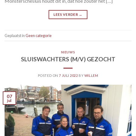
Monsterschesluis houdt dit in, dat hoe zouter het […]
LEES VERDER
→
Geplaatst in
Geen categorie
NIEUWS
SLUISWACHTERS (M/V) GEZOCHT
POSTED ON
7 JULI 2022
BY
WILLEM
07
jul