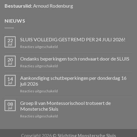
Bestuurslid:
Arnoud Rodenburg
NIEUWS
SLUIS VOLLEDIG GESTREMD PER 24 JULI 2026!
22
jul
voor
Reacties uitgeschakeld
SLUIS
VOLLEDIG
Ondanks beperkingen toch rondvaart door de SLUIS
20
GESTREMD
jul
voor
Reacties uitgeschakeld
PER
Ondanks
24
beperkingen
Aankondiging schutbeperkingen per donderdag 16
JULI
14
toch
jul
juli 2026
2026!
rondvaart
voor
Reacties uitgeschakeld
door
Aankondiging
de
schutbeperkingen
Groep 8 van Montessorischool trotseert de
SLUIS
08
per
jul
Monstersche Sluis
donderdag
voor
Reacties uitgeschakeld
16
Groep
juli
8
2026
van
Copyright 2026 ©
Stichting Monstersche Sluis
Montessorischool