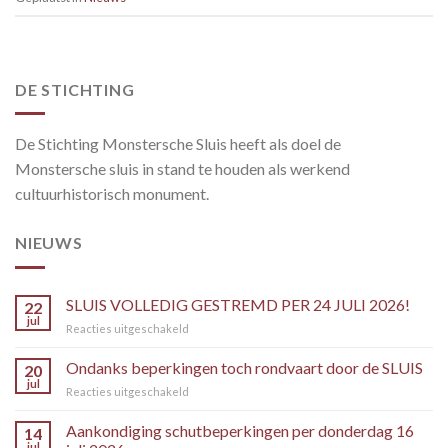
DE STICHTING
De Stichting Monstersche Sluis heeft als doel de
Monstersche sluis in stand te houden als werkend
cultuurhistorisch monument.
NIEUWS
SLUIS VOLLEDIG GESTREMD PER 24 JULI 2026!
22
jul
voor
Reacties uitgeschakeld
SLUIS
VOLLEDIG
Ondanks beperkingen toch rondvaart door de SLUIS
20
GESTREMD
jul
voor
Reacties uitgeschakeld
PER
Ondanks
24
beperkingen
Aankondiging schutbeperkingen per donderdag 16
JULI
14
toch
jul
2026!