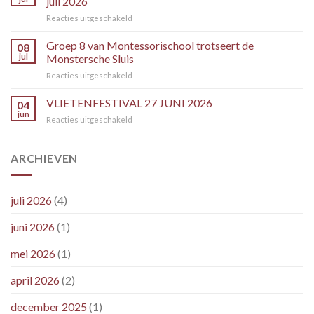
juli 2026
rondvaart
voor
Reacties uitgeschakeld
door
Aankondiging
de
schutbeperkingen
Groep 8 van Montessorischool trotseert de
SLUIS
08
per
jul
Monstersche Sluis
donderdag
voor
Reacties uitgeschakeld
16
Groep
juli
8
VLIETENFESTIVAL 27 JUNI 2026
2026
04
van
jun
voor
Reacties uitgeschakeld
Montessorischool
VLIETENFESTIVAL
trotseert
27
de
JUNI
ARCHIEVEN
Monstersche
2026
Sluis
juli 2026
(4)
juni 2026
(1)
mei 2026
(1)
april 2026
(2)
december 2025
(1)