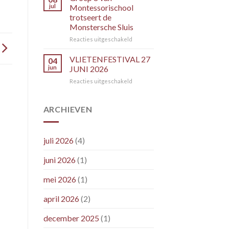
per
jul
Montessorischool
donderdag
trotseert de
16
Monstersche Sluis
juli
2026
voor
Reacties uitgeschakeld
Groep
8
VLIETENFESTIVAL 27
04
van
jun
JUNI 2026
Montessorischool
voor
Reacties uitgeschakeld
trotseert
VLIETENFESTIVAL
de
27
Monstersche
JUNI
ARCHIEVEN
Sluis
2026
juli 2026
(4)
juni 2026
(1)
mei 2026
(1)
april 2026
(2)
december 2025
(1)