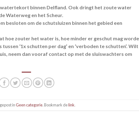
n watertekort binnen Delfland. Ook dringt het zoute water
 de Waterweg en het Scheur.
 besloten om de schutsluizen binnen het gebied een
dat hoe zouter het water is, hoe minder er geschut mag worde
ssen ‘1x schutten per dag’ en ‘verboden te schutten’. Wilt
luis, neem dan vooraf contact op met de sluiswachters om
 gepost in
Geen categorie
. Bookmark de
link
.