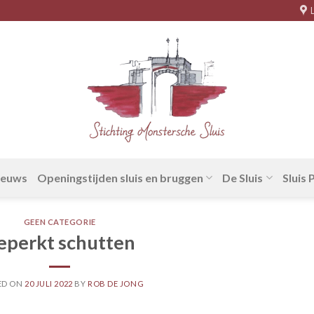
ieuws
Openingstijden sluis en bruggen
De Sluis
Sluis
GEEN CATEGORIE
eperkt schutten
ED ON
20 JULI 2022
BY
ROB DE JONG