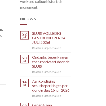
werkend cultuurhistorisch
monument.
NIEUWS
n.
SLUIS VOLLEDIG
22
 u
jul
GESTREMD PER 24
JULI 2026!
voor
Reacties uitgeschakeld
SLUIS
VOLLEDIG
Ondanks beperkingen
20
GESTREMD
jul
toch rondvaart door de
PER
SLUIS
24
voor
Reacties uitgeschakeld
JULI
Ondanks
2026!
beperkingen
Aankondiging
14
toch
jul
schutbeperkingen per
rondvaart
donderdag 16 juli 2026
door
voor
Reacties uitgeschakeld
de
Aankondiging
SLUIS
schutbeperkingen
Groep 8 van
08