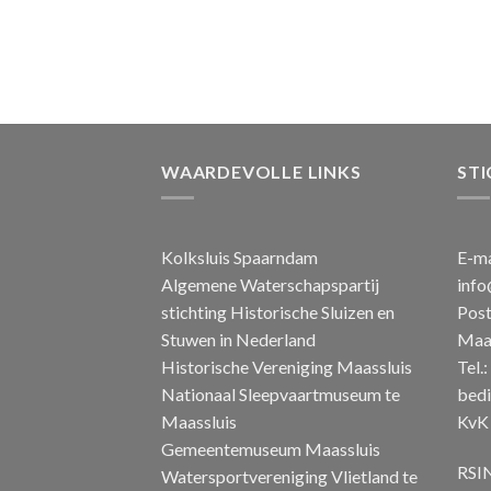
WAARDEVOLLE LINKS
STI
Kolksluis Spaarndam
E-ma
Algemene Waterschapspartij
info
stichting Historische Sluizen en
Post
Stuwen in Nederland
Maas
Historische Vereniging Maassluis
Tel.
Nationaal Sleepvaartmuseum te
bedi
Maassluis
KvK 
Gemeentemuseum Maassluis
RSIN
Watersportvereniging Vlietland te