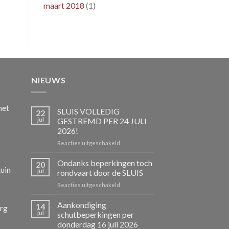
maart 2018
(1)
NIEUWS
het
SLUIS VOLLEDIG
22
jul
GESTREMD PER 24 JULI
2026!
voor
Reacties uitgeschakeld
SLUIS
VOLLEDIG
Ondanks beperkingen toch
20
uin
GESTREMD
jul
rondvaart door de SLUIS
PER
voor
Reacties uitgeschakeld
24
Ondanks
JULI
beperkingen
Aankondiging
2026!
14
rg
toch
jul
schutbeperkingen per
rondvaart
donderdag 16 juli 2026
door