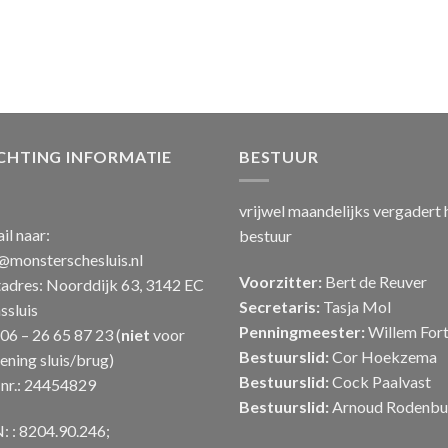
CHTING INFORMATIE
BESTUUR
vrijwel maandelijks vergadert 
il naar:
bestuur
@monsterschesluis.nl
Voorzitter:
Bert de Reuver
adres: Noorddijk 63, 3142 EC
Secretaris:
Tasja Mol
sluis
Penningmeester:
Willem Fort
: 06 – 26 65 87 23 (
niet
voor
Bestuurslid:
Cor Hoekzema
ening sluis/brug)
Bestuurslid:
Cock Paalvast
nr.: 24454829
Bestuurslid:
Arnoud Rodenbu
: : 8204.90.246;