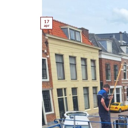
17
apr