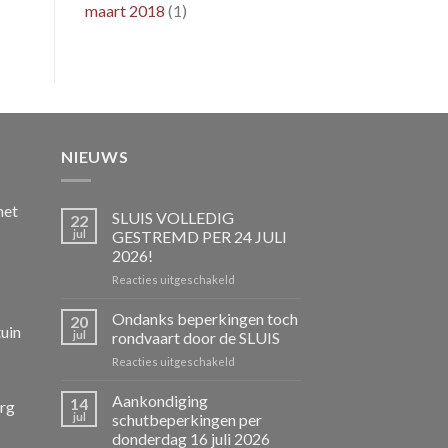
maart 2018
(1)
NIEUWS
het
SLUIS VOLLEDIG
22
jul
GESTREMD PER 24 JULI
2026!
voor
Reacties uitgeschakeld
SLUIS
VOLLEDIG
Ondanks beperkingen toch
20
uin
GESTREMD
jul
rondvaart door de SLUIS
PER
voor
Reacties uitgeschakeld
24
Ondanks
JULI
beperkingen
Aankondiging
2026!
14
rg
toch
jul
schutbeperkingen per
rondvaart
donderdag 16 juli 2026
door