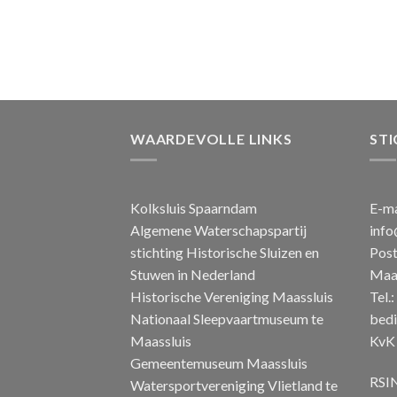
WAARDEVOLLE LINKS
STI
Kolksluis Spaarndam
E-ma
Algemene Waterschapspartij
info
stichting Historische Sluizen en
Post
Stuwen in Nederland
Maas
Historische Vereniging Maassluis
Tel.
Nationaal Sleepvaartmuseum te
bedi
Maassluis
KvK 
Gemeentemuseum Maassluis
RSIN
Watersportvereniging Vlietland te