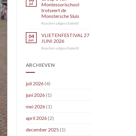
per
jul
Montessorischool
donderdag
trotseert de
16
Monstersche Sluis
juli
2026
voor
Reacties uitgeschakeld
Groep
8
VLIETENFESTIVAL 27
04
van
jun
JUNI 2026
Montessorischool
voor
Reacties uitgeschakeld
trotseert
VLIETENFESTIVAL
de
27
Monstersche
JUNI
ARCHIEVEN
Sluis
2026
juli 2026
(4)
juni 2026
(1)
mei 2026
(1)
april 2026
(2)
december 2025
(1)