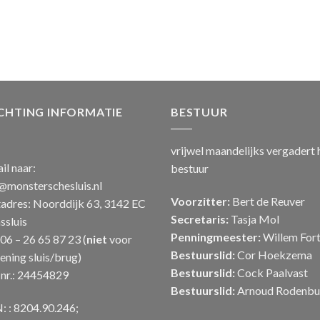
CHTING INFORMATIE
BESTUUR
vrijwel maandelijks vergadert 
il naar:
bestuur
@monsterschesluis.nl
Voorzitter:
Bert de Reuver
adres: Noorddijk 63, 3142 EC
Secretaris:
Tasja Mol
sluis
Penningmeester:
Willem Fort
: 06 – 26 65 87 23 (
niet
voor
Bestuurslid:
Cor Hoekzema
ening sluis/brug)
Bestuurslid:
Cock Paalvast
nr.: 24454829
Bestuurslid:
Arnoud Rodenbu
: : 8204.90.246;