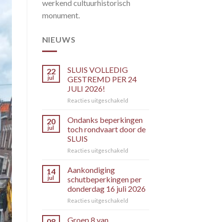
werkend cultuurhistorisch
monument.
NIEUWS
SLUIS VOLLEDIG
22
jul
GESTREMD PER 24
JULI 2026!
voor
Reacties uitgeschakeld
SLUIS
VOLLEDIG
Ondanks beperkingen
20
GESTREMD
jul
toch rondvaart door de
PER
SLUIS
24
voor
Reacties uitgeschakeld
JULI
Ondanks
2026!
beperkingen
Aankondiging
14
toch
jul
schutbeperkingen per
rondvaart
donderdag 16 juli 2026
door
voor
Reacties uitgeschakeld
de
Aankondiging
SLUIS
schutbeperkingen
Groep 8 van
08