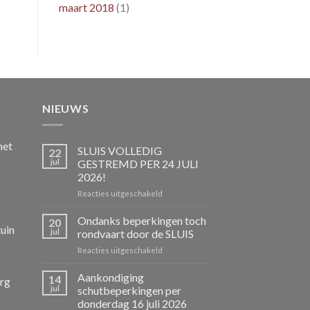
maart 2018
(1)
NIEUWS
het
SLUIS VOLLEDIG
22
jul
GESTREMD PER 24 JULI
2026!
voor
Reacties uitgeschakeld
SLUIS
VOLLEDIG
Ondanks beperkingen toch
20
uin
GESTREMD
jul
rondvaart door de SLUIS
PER
voor
Reacties uitgeschakeld
24
Ondanks
JULI
beperkingen
Aankondiging
2026!
14
rg
toch
jul
schutbeperkingen per
rondvaart
donderdag 16 juli 2026
door