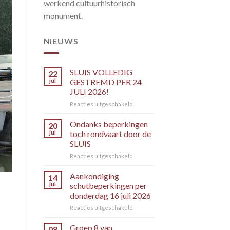
werkend cultuurhistorisch
monument.
NIEUWS
SLUIS VOLLEDIG
22
jul
GESTREMD PER 24
JULI 2026!
voor
Reacties uitgeschakeld
SLUIS
VOLLEDIG
Ondanks beperkingen
20
GESTREMD
jul
toch rondvaart door de
PER
SLUIS
24
voor
Reacties uitgeschakeld
JULI
Ondanks
2026!
beperkingen
Aankondiging
14
toch
jul
schutbeperkingen per
rondvaart
donderdag 16 juli 2026
door
voor
Reacties uitgeschakeld
de
Aankondiging
SLUIS
schutbeperkingen
Groep 8 van
08