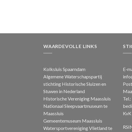
WAARDEVOLLE LINKS
STI
Kolksluis Spaarndam
E-ma
Algemene Waterschapspartij
info
stichting Historische Sluizen en
Post
Stuwen in Nederland
Maas
Historische Vereniging Maassluis
Tel.
Nationaal Sleepvaartmuseum te
bedi
Maassluis
KvK 
Gemeentemuseum Maassluis
RSIN
Watersportvereniging Vlietland te