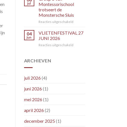
per
nen
jul
Montessorischool
donderdag
trotseert de
is
16
Monstersche Sluis
juli
2026
voor
Reacties uitgeschakeld
er
Groep
8
ijn
VLIETENFESTIVAL 27
04
van
jun
JUNI 2026
Montessorischool
voor
Reacties uitgeschakeld
trotseert
VLIETENFESTIVAL
de
27
Monstersche
JUNI
ARCHIEVEN
Sluis
2026
juli 2026
(4)
juni 2026
(1)
mei 2026
(1)
april 2026
(2)
december 2025
(1)