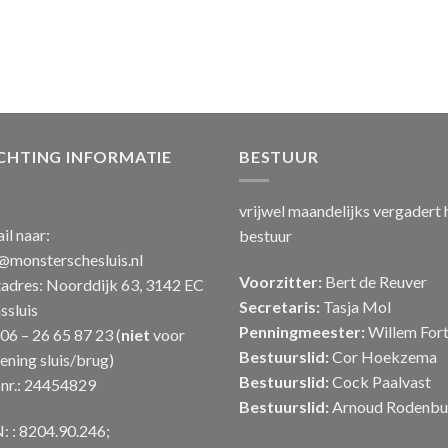
CHTING INFORMATIE
BESTUUR
vrijwel maandelijks vergadert 
il naar:
bestuur
@monsterschesluis.nl
Voorzitter:
Bert de Reuver
adres: Noorddijk 63, 3142 EC
Secretaris:
Tasja Mol
sluis
Penningmeester:
Willem Fort
: 06 – 26 65 87 23 (
niet
voor
Bestuurslid:
Cor Hoekzema
ening sluis/brug)
Bestuurslid:
Cock Paalvast
nr.: 24454829
Bestuurslid:
Arnoud Rodenbu
: : 8204.90.246;