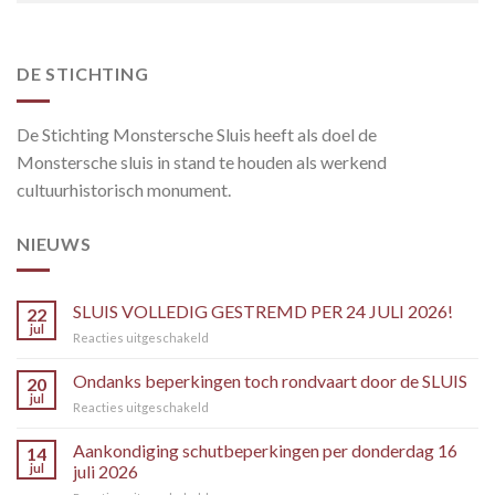
DE STICHTING
De Stichting Monstersche Sluis heeft als doel de
Monstersche sluis in stand te houden als werkend
cultuurhistorisch monument.
NIEUWS
SLUIS VOLLEDIG GESTREMD PER 24 JULI 2026!
22
jul
voor
Reacties uitgeschakeld
SLUIS
VOLLEDIG
Ondanks beperkingen toch rondvaart door de SLUIS
20
GESTREMD
jul
voor
Reacties uitgeschakeld
PER
Ondanks
24
beperkingen
Aankondiging schutbeperkingen per donderdag 16
JULI
14
toch
jul
juli 2026
2026!
rondvaart