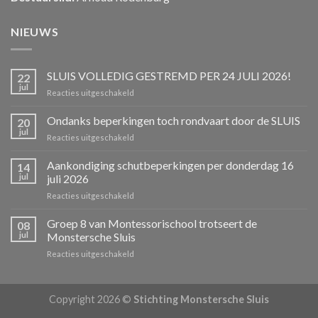
NIEUWS
SLUIS VOLLEDIG GESTREMD PER 24 JULI 2026!
22
jul
voor
Reacties uitgeschakeld
SLUIS
VOLLEDIG
Ondanks beperkingen toch rondvaart door de SLUIS
20
GESTREMD
jul
voor
Reacties uitgeschakeld
PER
Ondanks
24
beperkingen
Aankondiging schutbeperkingen per donderdag 16
JULI
14
toch
jul
juli 2026
2026!
rondvaart
voor
Reacties uitgeschakeld
door
Aankondiging
de
schutbeperkingen
Groep 8 van Montessorischool trotseert de
SLUIS
08
per
jul
Monstersche Sluis
donderdag
voor
Reacties uitgeschakeld
16
Groep
juli
8
2026
van
Copyright 2026 ©
Stichting Monstersche Sluis
Montessorischool
trotseert