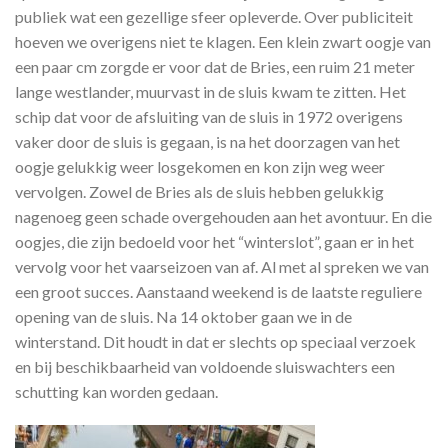
publiek wat een gezellige sfeer opleverde. Over publiciteit
hoeven we overigens niet te klagen. Een klein zwart oogje van
een paar cm zorgde er voor dat de Bries, een ruim 21 meter
lange westlander, muurvast in de sluis kwam te zitten. Het
schip dat voor de afsluiting van de sluis in 1972 overigens
vaker door de sluis is gegaan, is na het doorzagen van het
oogje gelukkig weer losgekomen en kon zijn weg weer
vervolgen. Zowel de Bries als de sluis hebben gelukkig
nagenoeg geen schade overgehouden aan het avontuur. En die
oogjes, die zijn bedoeld voor het “winterslot”, gaan er in het
vervolg voor het vaarseizoen van af. Al met al spreken we van
een groot succes. Aanstaand weekend is de laatste reguliere
opening van de sluis. Na 14 oktober gaan we in de
winterstand. Dit houdt in dat er slechts op speciaal verzoek
en bij beschikbaarheid van voldoende sluiswachters een
schutting kan worden gedaan.