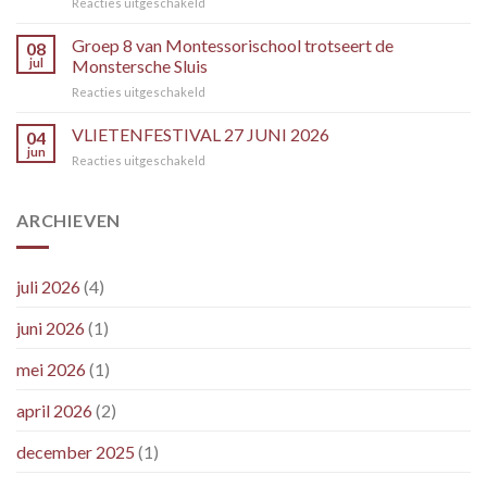
voor
Reacties uitgeschakeld
door
Aankondiging
de
schutbeperkingen
Groep 8 van Montessorischool trotseert de
SLUIS
08
per
jul
Monstersche Sluis
donderdag
voor
Reacties uitgeschakeld
16
Groep
juli
8
VLIETENFESTIVAL 27 JUNI 2026
2026
04
van
jun
voor
Reacties uitgeschakeld
Montessorischool
VLIETENFESTIVAL
trotseert
27
de
JUNI
ARCHIEVEN
Monstersche
2026
Sluis
juli 2026
(4)
juni 2026
(1)
mei 2026
(1)
april 2026
(2)
december 2025
(1)