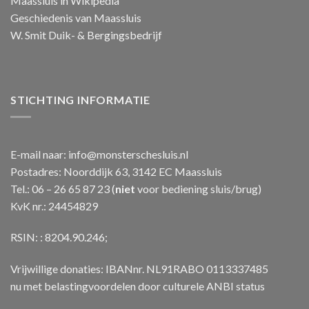
Maassluis in Wikipedia
Geschiedenis van Maassluis
W. Smit Duik- & Bergingsbedrijf
STICHTING INFORMATIE
E-mail naar:
info@monsterschesluis.nl
Postadres: Noorddijk 63, 3142 EC Maassluis
Tel.: 06 – 26 65 87 23 (
niet
voor bediening sluis/brug)
KvK nr.: 24454829
RSIN: : 8204.90.246;
Vrijwillige donaties: IBANnr. NL91RABO 0113337485
nu met belastingvoordelen door culturele ANBI status